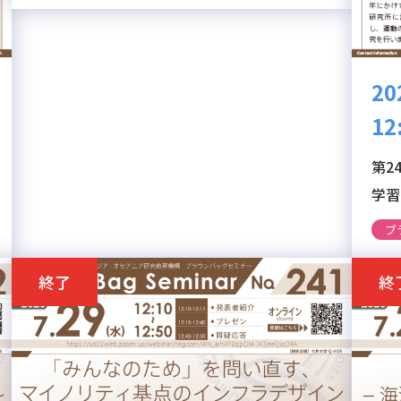
集会）
20
12
第2
学習
ブ
終了
終