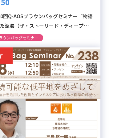
:50
40回Q-AOSブラウンバッグセミナー「物語
た深海（ザ・ストーリード・ディープ）‒
惑星における3 つの島嶼世界‒」
ラウンバッグセミナー
了