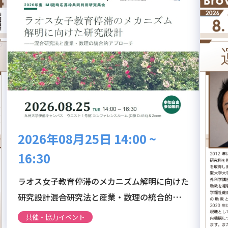
2026年08月25日 14:00 ~
16:30
ラオス女子教育停滞のメカニズム解明に向けた
研究設計――混合研究法と産業・数理の統合的アプ
ローチ（2026年度IMI随時応募枠共同利用研究
共催・協力イベント