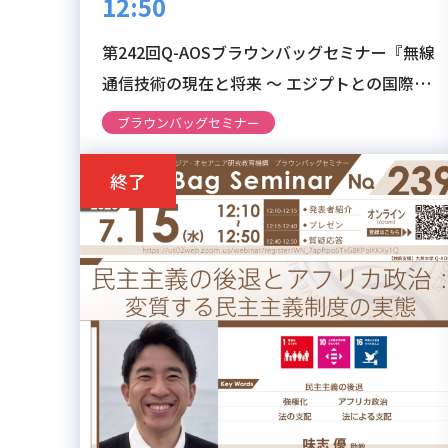
12:50
第242回Q-AOSブラウンバッグセミナー『無線
通信技術の現在と将来 ～ エジプトとの国際教
育研究連携も含めて ～』
ブラウンバッグセミナー
終了