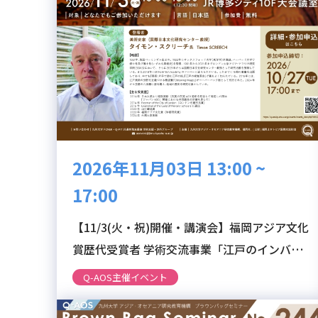
2026年11月03日 13:00 ~
17:00
【11/3(火・祝)開催・講演会】福岡アジア文化
賞歴代受賞者 学術交流事業「江戸のインバウ
ンド：オランダ商館員の観光」【申込締切：
Q-AOS主催イベント
10/27(火)まで】