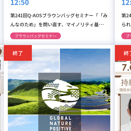
12:50
12
第241回Q-AOSブラウンバッグセミナー『「み
第2
んなのため」を問い直す、マイノリティ基点の
られ
インフラデザイン』
海洋
ブラウンバッグセミナー
ブ
終了
終