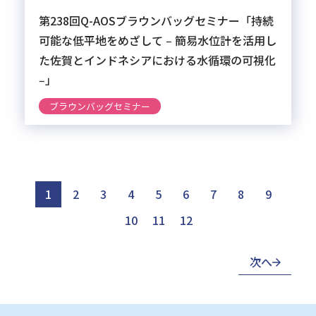
第238回Q-AOSブラウンバッグセミナー「持続
可能な低平地をめざして ‒ 簡易水位計を活用し
た佐賀とインドネシアにおける水循環の可視化
‒」
ブラウンバッグセミナー
1
2
3
4
5
6
7
8
9
10
11
12
次へ