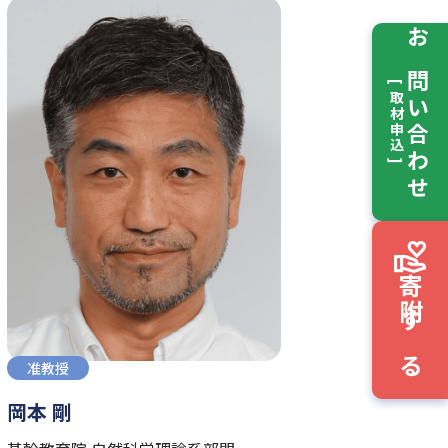
お問い合わせ
[ 取材申込 ]
寄附する
准教授
岡本 剛