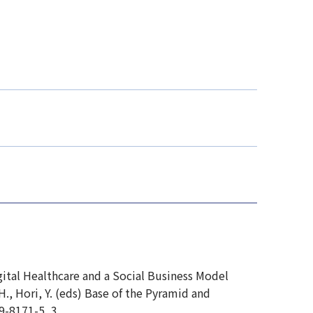
gital Healthcare and a Social Business Model
., Hori, Y. (eds) Base of the Pyramid and
19-8171-5_3