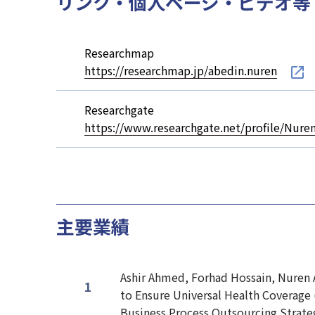
リンク・個人ページ・ビデオ等
Researchmap
https://researchmap.jp/abedin.nuren
Researchgate
https://www.researchgate.net/profile/Nure
主要業績
Ashir Ahmed, Forhad Hossain, Nuren A
to Ensure Universal Health Coverage (
Business Process Outsourcing Strateg