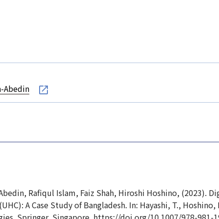
n-Abedin
bedin, Rafiqul Islam, Faiz Shah, Hiroshi Hoshino, (2023). Di
UHC): A Case Study of Bangladesh. In: Hayashi, T., Hoshino, H
ies. Springer, Singapore. https://doi.org/10.1007/978-981-