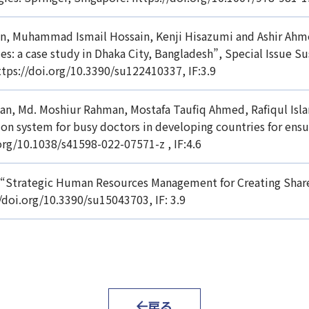
 Muhammad Ismail Hossain, Kenji Hisazumi and Ashir Ahme
s: a case study in Dhaka City, Bangladesh”, Special Issue S
ttps://doi.org/10.3390/su122410337, IF:3.9
n, Md. Moshiur Rahman, Mostafa Taufiq Ahmed, Rafiqul Isla
n system for busy doctors in developing countries for ensuri
org/10.1038/s41598-022-07571-z , IF:4.6
 “Strategic Human Resources Management for Creating Shared
//doi.org/10.3390/su15043703, IF: 3.9
戻る