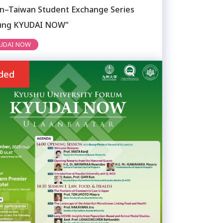
an–Taiwan Student Exchange Series
ung KYUDAI NOW"
UDAI NOW
ded