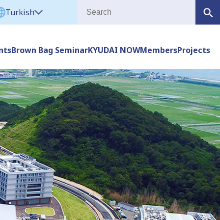
Turkish
nts
Brown Bag Seminar
KYUDAI NOW
Members
Projects