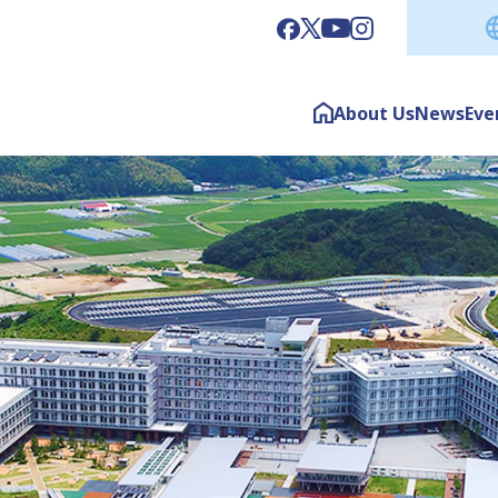
About Us
News
Eve