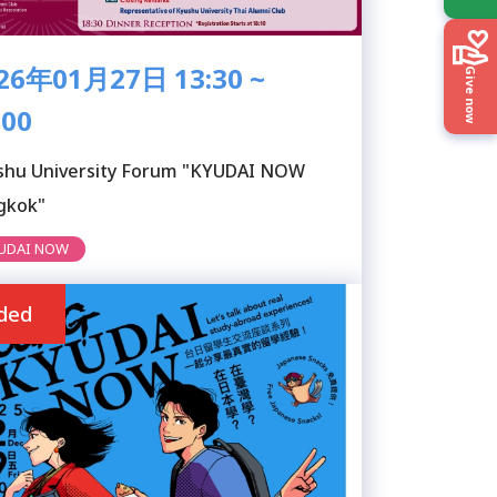
26年01月27日 13:30 ~
Give now
:00
shu University Forum "KYUDAI NOW
gkok"
UDAI NOW
ded