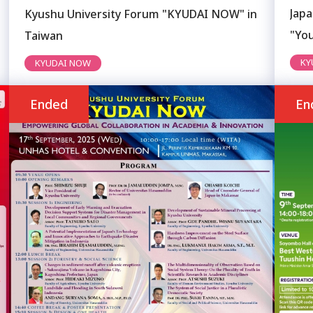
Jap
Kyushu University Forum "KYUDAI NOW" in
"Yo
Taiwan
KY
KYUDAI NOW
Ended
En