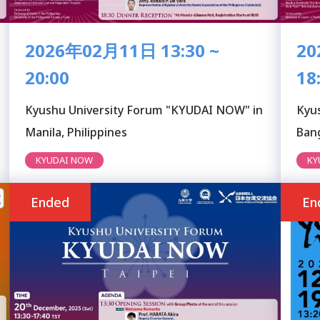
2026年02月11日 13:30 ~
20
20:00
18
Kyushu University Forum "KYUDAI NOW" in
Kyu
Manila, Philippines
Ban
KYUDAI NOW
KY
Ended
En