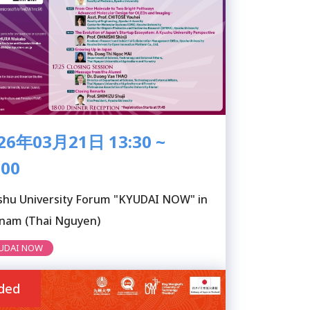
26年03月21日 13:30 ~
:00
shu University Forum "KYUDAI NOW" in
tnam (Thai Nguyen)
UDAI NOW
ded