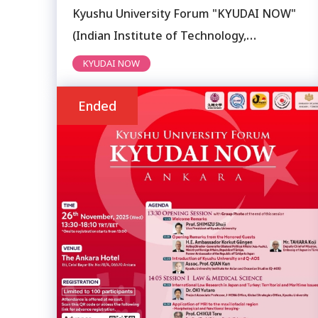
Kyushu University Forum "KYUDAI NOW"
(Indian Institute of Technology,
Hyderabad)
KYUDAI NOW
Ended