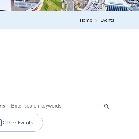
Home
Events
nts
Other Events