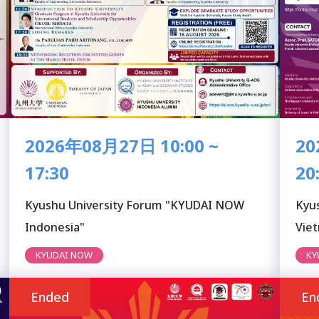
2026年08月27日 10:00 ~
20
17:30
20
Kyushu University Forum "KYUDAI NOW
Kyu
Indonesia"
Vie
KYUDAI NOW
KY
Ended
En