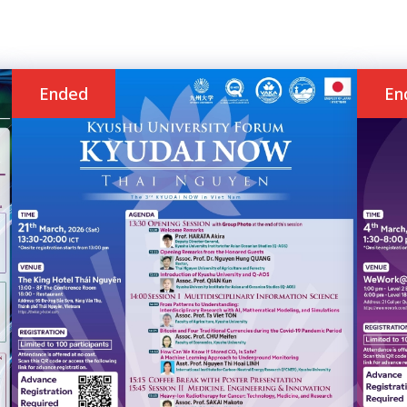
Ended
En