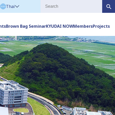
Thai
nts
Brown Bag Seminar
KYUDAI NOW
Members
Projects