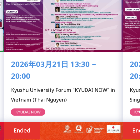
2026年03月21日 13:30 ~
20
20:00
20
Kyushu University Forum "KYUDAI NOW" in
Kyu
Vietnam (Thai Nguyen)
Sin
KYUDAI NOW
KY
Ended
En