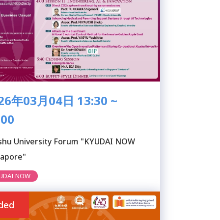
26年03月04日 13:30 ~
:00
shu University Forum "KYUDAI NOW
gapore"
UDAI NOW
ded