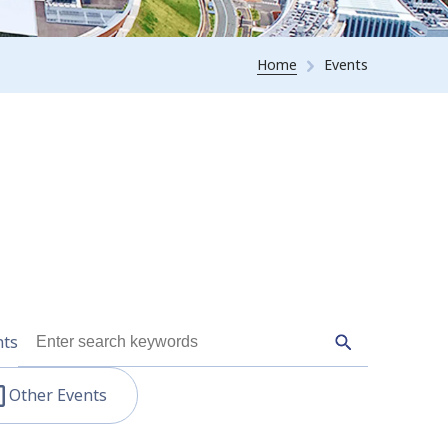
Home
Events
nts
Other Events