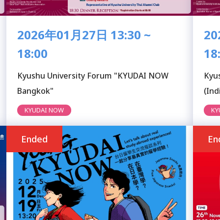
2026年01月27日 13:30 ~
20
18:00
18
Kyushu University Forum "KYUDAI NOW
Kyu
Bangkok"
(Ind
Hyd
KYUDAI NOW
KY
Ended
En