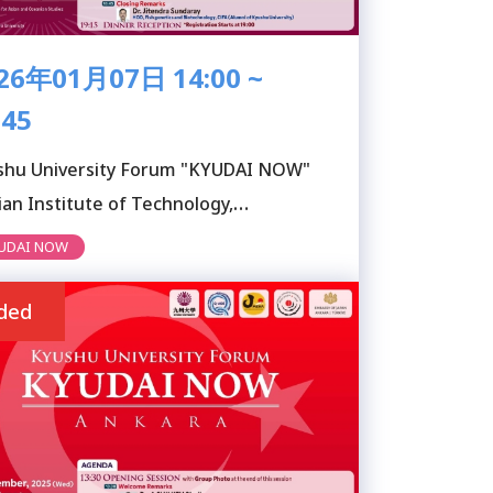
26年01月07日 14:00 ~
:45
shu University Forum "KYUDAI NOW"
ian Institute of Technology,
erabad)
UDAI NOW
ded