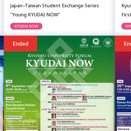
Japan–Taiwan Student Exchange Series
Kyu
"Young KYUDAI NOW"
Firs
KYUDAI NOW
KY
Ended
En