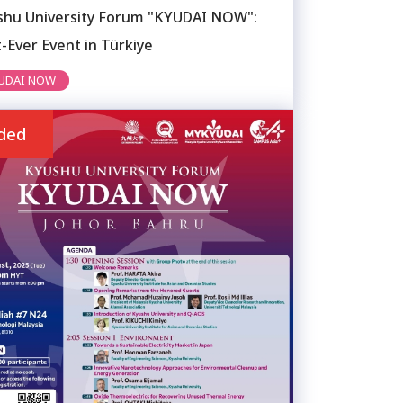
shu University Forum "KYUDAI NOW":
t-Ever Event in Türkiye
UDAI NOW
ded