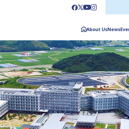
About Us
News
Eve