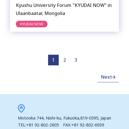
Kyushu University Forum "KYUDAI NOW" in
Ulaanbaatar, Mongolia
KYUDAI NOW
1
2
3
Next
Motooka 744, Nishi-ku, Fukuoka,819-0395, Japan
TEL:+81 92-802-2605 FAX:+81 92-802-6939