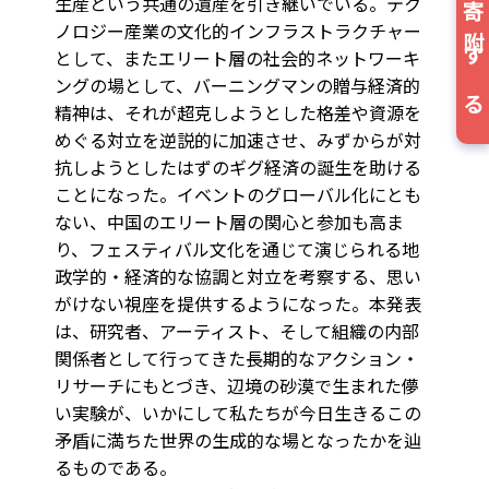
生産という共通の遺産を引き継いでいる。テク
寄附する
ノロジー産業の文化的インフラストラクチャー
として、またエリート層の社会的ネットワーキ
ングの場として、バーニングマンの贈与経済的
精神は、それが超克しようとした格差や資源を
めぐる対立を逆説的に加速させ、みずからが対
抗しようとしたはずのギグ経済の誕生を助ける
ことになった。イベントのグローバル化にとも
ない、中国のエリート層の関心と参加も高ま
り、フェスティバル文化を通じて演じられる地
政学的・経済的な協調と対立を考察する、思い
がけない視座を提供するようになった。本発表
は、研究者、アーティスト、そして組織の内部
関係者として行ってきた長期的なアクション・
リサーチにもとづき、辺境の砂漠で生まれた儚
い実験が、いかにして私たちが今日生きるこの
矛盾に満ちた世界の生成的な場となったかを辿
るものである。