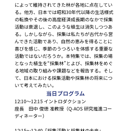
によって維持されてきた林が各地に点在してい
る。他方、日本では昭和30年代以降の生活様式
の転換やその後の高度経済成長期のなかで採集
活動は衰退し、このような植生は消失しつつあ
る。しかしながら、採集は私たちが古代から営
んできた活動であり、自然の恵みを得ることに
喜びを感じ、季節のうつろいを体感する重要な
活動ではないだろうか。本特集では、採集の場
となった植生を“採集林”とよび、採集林をめぐ
る地域の取り組みや課題などを報告する。そし
て、日本における採集活動や採集林の将来につ
いて考えてみたい。
当日プログラム
12:10～12:15 イントロダクション
座長 田中 俊徳 准教授（Q-AOS 研究推進コー
ディネーター）
12:15～12:40「採集活動と採集林の未来」