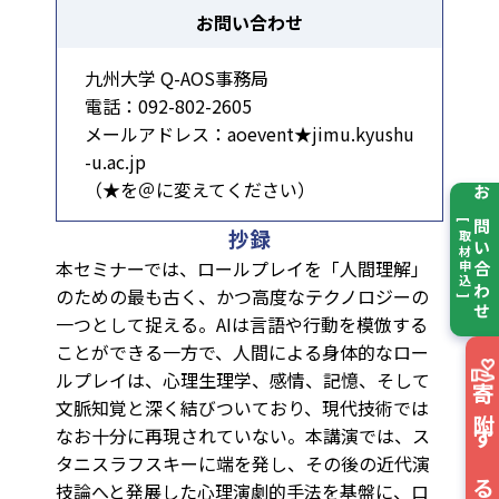
お問い合わせ
九州大学 Q-AOS事務局
電話：092-802-2605
メールアドレス：aoevent★jimu.kyushu
-u.ac.jp
（★を＠に変えてください）
お問い合わせ
[ 取材申込 ]
抄録
本セミナーでは、ロールプレイを「人間理解」
のための最も古く、かつ高度なテクノロジーの
一つとして捉える。AIは言語や行動を模倣する
ことができる一方で、人間による身体的なロー
ルプレイは、心理生理学、感情、記憶、そして
寄附する
文脈知覚と深く結びついており、現代技術では
なお十分に再現されていない。本講演では、ス
タニスラフスキーに端を発し、その後の近代演
技論へと発展した心理演劇的手法を基盤に、ロ