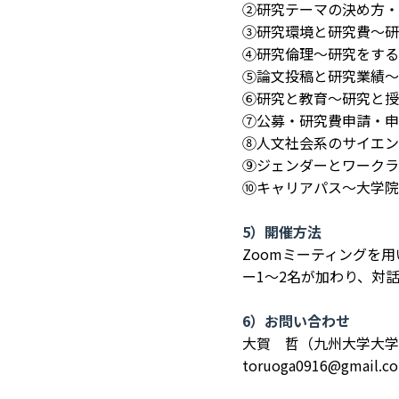
②研究テーマの決め方・
③研究環境と研究費～研
④研究倫理～研究をする
⑤論文投稿と研究業績～
⑥研究と教育～研究と授
⑦公募・研究費申請・申
⑧人文社会系のサイエン
⑨ジェンダーとワークラ
➉キャリアパス～大学院
5）開催方法
Zoomミーティングを
ー1～2名が加わり、対
6）お問い合わせ
大賀 哲（九州大学大学
toruoga0916@gmail.c