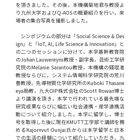
を頂きました。その後，本機構菊地君与教授よ
り九州大学およびQ-AOSの概要紹介を行い，来
場者の集合写真を撮影しました。
シンポジウムの部分は「Social Science & Des
ign」と「IoT, AI, Life Science & Innovation」と
の二つのセッションに分けて，本学基幹教育院
の
Johan Lauwereyns
教授・副学長，芸術工学研
究院のMelanie Sarantou教授，本機構の錢琨准
教授ならびに，システム情報科学研究院の荒川
豊教授，先導物質化学研究所のKuboki Thasane
eya助教，九大OIP株式会社のScott Rowan博士
より講演を頂き，本学で行われている最先端な
研究成果ならびに幅広い社会連携・産学連携活
動について紹介しました。本学に留学し，博士
号を取得した後に現在KMUTT工学部で講師を務
めるKajornvut Ounjai氏からは本学留学と日本
での生活の経験について紹介していただき，九