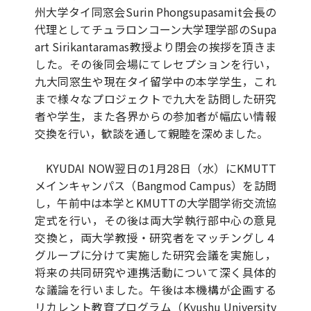
州大学タイ同窓会Surin Phongsupasamit会長の
代理としてチュラロンコーン大学理学部のSupa
art Sirikantaramas教授より閉会の挨拶を頂きま
した。その後同会場にてレセプションを行い，
九大同窓生や現在タイ留学中の本学学生，これ
まで様々なプロジェクトで九大を訪問した研究
者や学生，また各界からの参加者が幅広い情報
交換を行い，歓談を通して親睦を深めました。
KYUDAI NOW翌日の1月28日（水）にKMUTT
メインキャンパス（Bangmod Campus）を訪問
し，午前中は本学とKMUTTの大学間学術交流協
定式を行い，その後は両大学執行部中心の意見
交換と，両大学教授・研究者をマッチングし４
グループに分けて実施した研究会議を実施し，
将来の共同研究や連携活動について深く具体的
な議論を行いました。午後は本機構が企画する
リカレント教育プログラム（Kyushu University