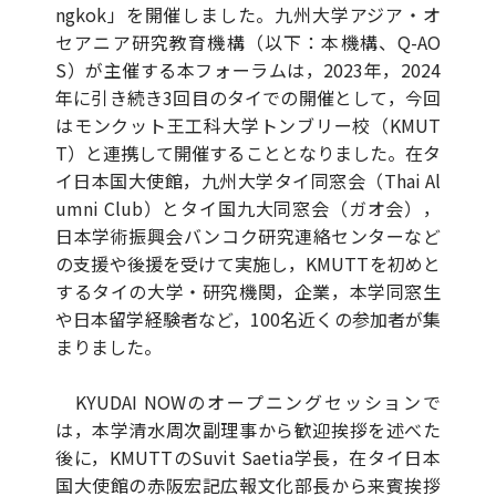
ngkok」を開催しました。九州大学アジア・オ
セアニア研究教育機構（以下：本機構、Q-AO
S）が主催する本フォーラムは，2023年，2024
年に引き続き3回目のタイでの開催として，今回
はモンクット王工科大学トンブリー校（KMUT
T）と連携して開催することとなりました。在タ
イ日本国大使館，九州大学タイ同窓会（Thai Al
umni Club）とタイ国九大同窓会（ガオ会），
日本学術振興会バンコク研究連絡センターなど
の支援や後援を受けて実施し，KMUTTを初めと
するタイの大学・研究機関，企業，本学同窓生
や日本留学経験者など，100名近くの参加者が集
まりました。
KYUDAI NOWのオープニングセッションで
は，本学清水周次副理事から歓迎挨拶を述べた
後に，KMUTTのSuvit Saetia学長，在タイ日本
国大使館の赤阪宏記広報文化部長から来賓挨拶