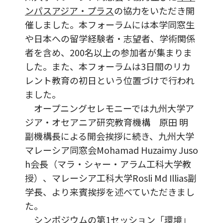
ンパスアジア・プラス
の協力をいただき開
催しました。本フォーラムには本学同窓生
や日本への留学経験者・志望者、学術関係
者を含め、200名以上の参加者が集まりま
した。また、本フォーラムは3日間のリカ
レント教育の初日という位置づけで行われ
ました。
オープニングセレモニーでは九州大学ア
ジア・オセアニア研究教育機構 原田 明
副機構長による開会挨拶に続き、九州大学
マレーシア同窓会Mohamad Huzaimy Juso
h会長（マラ・シャー・アラム工科大学教
授）、マレーシア工科大学Rosli Md Illias副
学長、より来賓挨拶を述べていただきまし
た。
シンポジウムの第1セッション「環境」