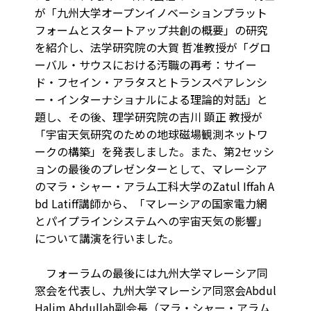
が「九州大学オープンイノベーションプラット
フォームとスタートアップ共創の概要」の研究
を紹介し、法学研究院の大賀 哲准教授が「グロ
ーバル・サウスにおける汚職の再考：サイー
ド・フセイン・アラタスとトランスペアレンシ
ー・インターナショナルによる理論的対話」と
題し、その後、理学研究院の吉川 顕正 教授が
「宇宙天気研究のための地球磁場観測ネットワ
ークの構築」を発表しました。また、第2セッシ
ョンの最後のプレゼンターとして、マレーシア
のマラ・シャー・アラム工科大学のZatul Iffah A
bd Latiff講師から、「マレーシアの国家電力網
とパイプラインシステムへの宇宙天気の影響」
について講演を行いました。
フォーラムの最後には九州大学マレーシア同
窓会を代表し、九州大学マレーシア同窓会Abdul
Halim Abdullah副会長（マラ・シャー・アラム