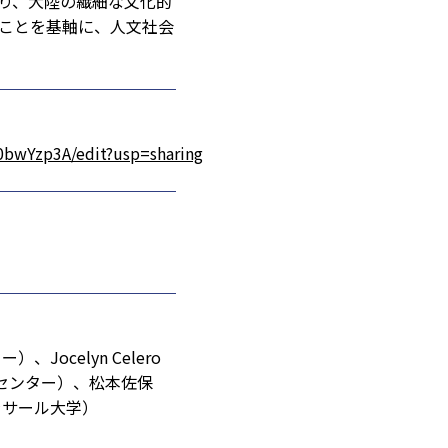
り、大陸の繊細な文化的
ことを基軸に、人文社会
bwYzp3A/edit?usp=sharing
Jocelyn Celero
アジアセンター）、松本佐保
デラサール大学）