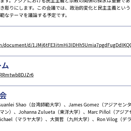
ます。アジアにおける民主主義と宗教の関係の探求は重要であ
き彫りにします。この会議では、政治的変化と民主主義という
範なテーマを議論する予定です。
com/document/d/1JMj6tFE3itmHi3IDHh5Umia7pgdFugDdIKQ0
ーム
jrRRmtwb8DJZr6
員会
lei Shao（台湾師範大学）、James Gomez（アジアセンター）、
）、Johanna Zulueta（東洋大学）、Marc Piñol（
 Michael（マラヤ大学）、大賀哲（九州大学）、Ron Vilog（