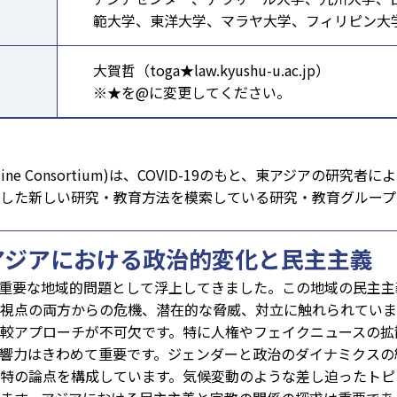
範大学、東洋大学、マラヤ大学、フィリピン大
大賀哲（toga★law.kyushu-u.ac.jp）
※★を@に変更してください。
ies Online Consortium)は、COVID-19のもと、東アジアの
用した新しい研究・教育方法を模索している研究・教育グルー
アジアにおける政治的変化と民主主義
重要な地域的問題として浮上してきました。この地域の民主主
視点の両方からの危機、潜在的な脅威、対立に触れられていま
較アプローチが不可欠です。特に人権やフェイクニュースの拡
響力はきわめて重要です。ジェンダーと政治のダイナミクスの
特の論点を構成しています。気候変動のような差し迫ったトピ