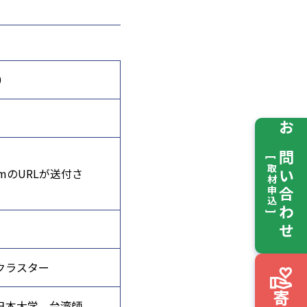
0
お問い合わせ
[ 取材申込 ]
mのURLが送付さ
クラスター
日本大学、台湾師