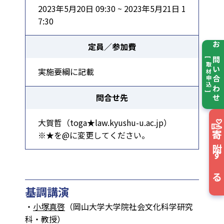
2023年5月20日 09:30 ~ 2023年5月21日 1
7:30
定員／参加費
お問い合わせ
[ 取材申込 ]
実施要綱に記載
問合せ先
大賀哲（toga★law.kyushu-u.ac.jp）
※★を@に変更してください。
寄附する
基調講演
・
小塚真啓
（岡山大学大学院社会文化科学研究
科・教授）