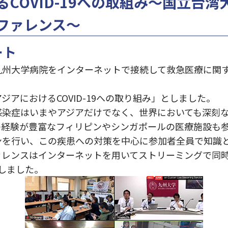
COVID-19への取組み～国立台
ファレンス～
ート
九州⼤学病院をインターネットで接続して救急医療に関
ジアにおけるCOVID-19への取り組み」としました。
感染症はいまやアジアだけでなく、世界においても深刻
の経験が豊富なフィリピンやシンガポールの医療施設も参
ンを⾏い、この疾患への対策を中⼼に参加者全員で知識
ァレンスはインターネットを⽤いてストリーミングで同
加しました。