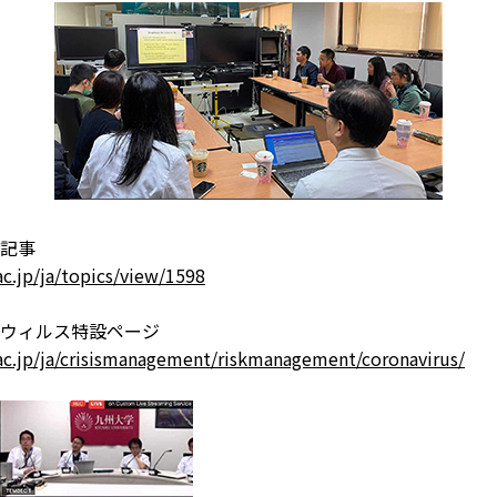
記事
c.jp/ja/topics/view/1598
ウィルス特設ページ
ac.jp/ja/crisismanagement/riskmanagement/coronavirus/