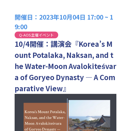
開催日：2023年10月04日 17:00 ~ 1
9:00
Q-AOS主催イベント
10/4開催：講演会『Korea’s M
ount Potalaka, Naksan, and t
he Water-Moon Avalokiteśvar
a of Goryeo Dynasty — A Com
parative View』