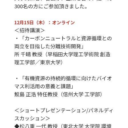
300名の方にご参加頂きました。
12月15日（木）：オンライン
＜招待講演＞
・「カーボンニュートラルと資源循環との
両立を目指した分離技術開発」
所 千晴 教授（早稲田大学理工学術院 創造
理工学部／東京大学）
・「有機資源の持続的循環に向けたバイオ
マス利活用の意義と課題」
鮫島 正浩 特任教授（信州大学 工学部）
＜ショートプレゼンテーション/パネルディ
スカッション＞
◆松八重 一代 教授（東北大学 大学院 環境