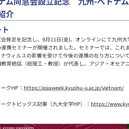
ナム同窓会設立記念 九州-ベトナ
紹介
ート
会発足を記念し、9月11日(金)、オンラインにて九州
の連携セミナーが開催されました。セミナーでは、これ
ロナウィルスの影響を受けて今後の連携の在り方につい
明教育統括（総理工・教授）が代表し、アジア・オセア
ークHP：
https://asiaweek.kyushu-u.ac.jp/vietnam/
ークトピックス記事（九大全学HP）：
https://www.kyu