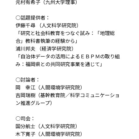
元村有希子（九州大学理事）
○話題提供者：
伊藤千尋 （人文科学研究院）
「研究と社会科教育をつなぐ試み：「地理総
合」教科書執筆の経験から」
浦川邦夫 （経済学研究院）
「自治体データの活用によるＥＢＰＭの取り組
み：福岡県との共同研究事業を通じて」
○討論者：
岡 幸江（人間環境学研究院）
吉岡瑞樹（基幹教育院／科学コミュニケーショ
ン推進グループ）
○司会：
国分航士（人文科学研究院）
木下寛子（人間環境学研究院）