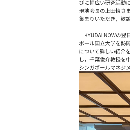
びに幅広い研究活動
現地会長の上田慎さ
集まりいただき，歓
KYUDAI NOW
ポール国立大学を訪問し，
について詳しい紹介
し，千葉俊介教授を
シンガポールマネジ