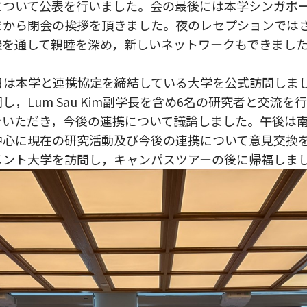
について公表を行いました。会の最後には本学シンガポ
まから閉会の挨拶を頂きました。夜のレセプションでは
談を通して親睦を深め，新しいネットワークもできまし
の翌日は本学と連携協定を締結している大学を公式訪問しま
Lum Sau Kim副学長を含め6名の研究者と交流を行い，NU
をいただき，今後の連携について議論しました。午後は
中心に現在の研究活動及び今後の連携について意見交換
メント大学を訪問し，キャンパスツアーの後に帰福しま