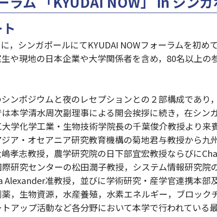
ム 「KYUDAI NOW」 in シン
ート
火）に，シンガポールにてKYUDAI NOWフォーラムを初
生や現地の日本企業や大学関係者を含め，80名以上の
シンポジウムと夜のレセプションとの２部構成であり
では本学清水周次副理事による開会挨拶に続き，在シン
工大学化学工業・生物技術学院長の千葉俊介教授より来
アジア・オセアニア研究教育機構の菊地君与教授から九
孝志教授，農学研究院の日下部宜宏教授ならびにChakrabo
国際研究センターの松田潤子教授，システム情報研究院
yota Alexander准教授，並びに学術研究・産学官連携本
薬，生物資源，水産養殖，水素エネルギー，ブロックチ
ートアップ活動など各分野において本学で行われている