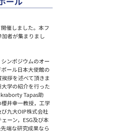
ガポール
めて開催しました。本フ
参加者が集まりまし
，シンポジウムのオー
ガポール日本大使館の
賓挨拶を述べて頂きま
州大学の紹介を行った
rty Tapas助
の櫻井幸一教授，工学
部及び九大OIP株式会社
ェーン，ESG及び本
最先端な研究成果なら