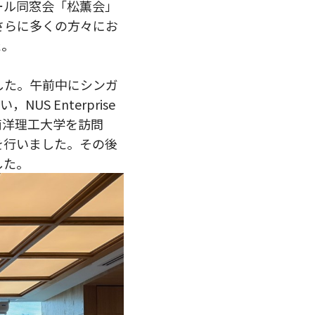
ール同窓会「松薫会」
さらに多くの方々にお
た。
した。午前中にシンガ
S Enterprise
南洋理工大学を訪問
を行いました。その後
した。