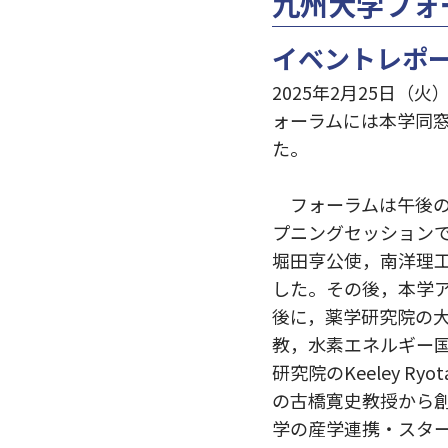
九州大学フォーラ
イベントレポ
2025年2月25日（
ォーラムには本学同窓
た。
フォーラムは午後の
プニングセッション
堀田亨公使，南洋理
した。その後，本学
後に，薬学研究院の大嶋
教，水素エネルギー
研究院のKeeley R
の古橋寛史教授から創
学の産学連携・スタ